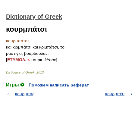
Dictionary of Greek
κουρμπάτσι
κουρμπάτσι
και κιρμπάτσι και κριμπάτσι, το
μαστίγιο, βούρδουλας.
[
ΕΤΥΜΟΛ.
<
τουρκ.
kirbac
].
Dictionary of Greek
.
2013
.
Игры ⚽
Поможем написать реферат
κουρμπάς
κουρμπέτι