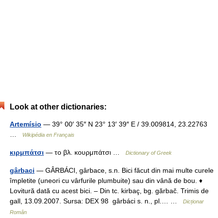
Look at other dictionaries:
Artemísio
— 39° 00′ 35″ N 23° 13′ 39″ E / 39.009814, 23.22763
…
Wikipédia en Français
κιρμπάτσι
— το βλ. κουρμπάτσι …
Dictionary of Greek
gârbaci
— GÂRBÁCI, gârbace, s.n. Bici făcut din mai multe curele
împletite (uneori cu vârfurile plumbuite) sau din vână de bou. ♦
Lovitură dată cu acest bici. – Din tc. kirbaç, bg. gărbač. Trimis de
gall, 13.09.2007. Sursa: DEX 98 gârbáci s. n., pl.… …
Dicționar
Român