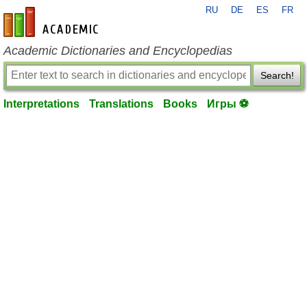
RU
DE
ES
FR
en-academic.com
Academic Dictionaries and Encyclopedias
Search!
Interpretations
Translations
Books
Игры ⚽